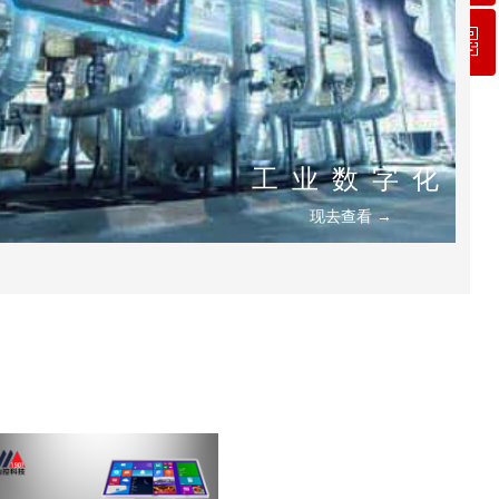
ꀥ
QQ客服
微信二维码
工 业 数 字 化
现去查看 →