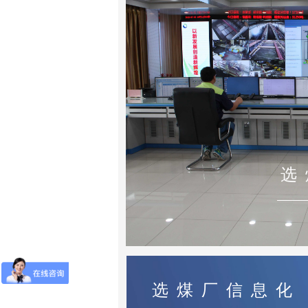
选 
选 煤 厂 信 息 化