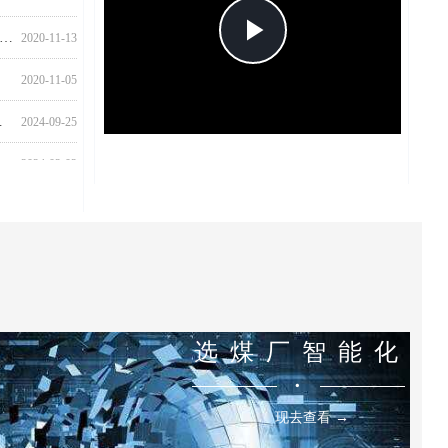
Play
科技荣获《智能化选煤厂建设通用技术规范》团体标准参编单位奖牌
2020-11-13
2020-11-05
Video
迁庆典圆满举行
2024-09-25
创辉煌——山控科技2023年度年会盛典圆满举行
2024-02-02
选 煤 厂 智 能 化
넸
现去查看 →