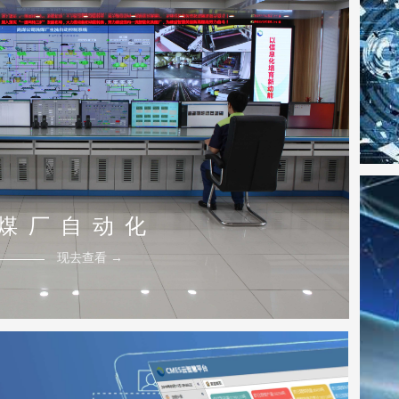
煤 厂 自 动 化
现去查看 →