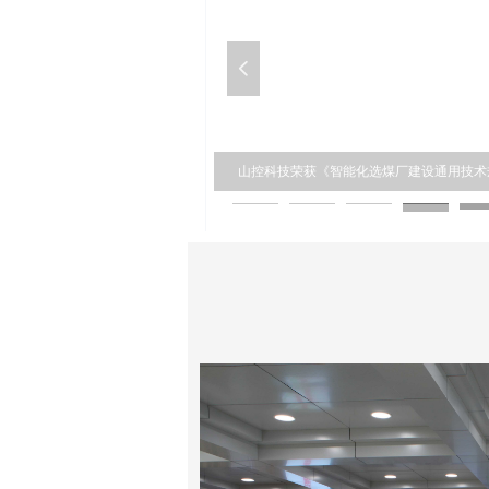
넳
章 ——山控科技盛大乔迁庆典圆满举
起航 再创辉煌——山控科技2023年
并取得资质证书
管理工作会上做煤质管理软件汇报
山控科技荣获《智能化选煤厂建设通用技术规范
单位奖牌