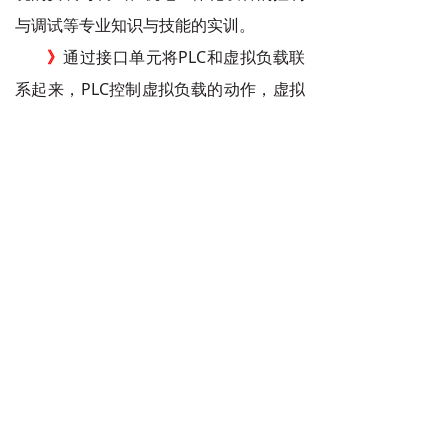
与调试等专业知识与技能的
实训。
》
通过接口单元将PLC和虚拟负载联
系起来，PLC控制虚拟负载的动作，虚拟
负载真实的反应PLC的控制效果。
下一篇：
无
山东山控信息科技有限公司
山东省济南市高新区中国算谷产业园1-5栋