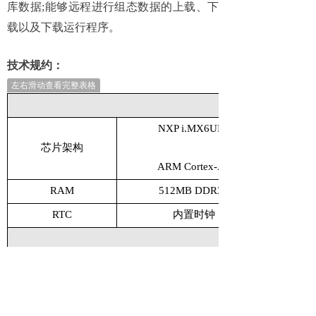
库数据
;
能够远程进行组态数据的上载、下
载以及下载运行程序。
技术规约：
左右滑动查看完整表格
基本参数
NXP i.MX6ULL
芯片架构
ARM Cortex-A7
RAM
512MB DDR3L
RTC
内置时钟
通讯接口
串口
4xRS-485（其中C0M1是可
CAN
以太网
3路百兆自适应