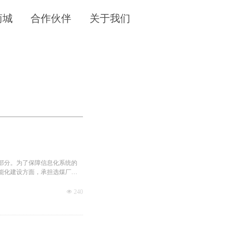
商城
合作伙伴
关于我们
部分。为了保障信息化系统的
能化建设方面，承担选煤厂现
发故障、程序优化等问题提供
넶
240