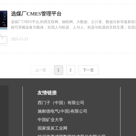
选煤厂CMES管理平台
选煤厂CMES平台,利用互联网、物联网、大数据、云计算、数据分析等最新前
能可穿戴设备为载体，实现人与机器、人与人、机器与机器的互联互通；实现
生产过程控制，优化产品结构、减少人员干预、降低生产成本，构建高效、绿
煤厂。CMES选煤厂平台是集团公司CMES的子系统，也可以独立使用。
2025-11-23
上一页
1
2
下一页
友情链接
西门子（中国）有限公司
施耐德电气(中国)有限公司
中国矿业大学
国家煤炭工业网