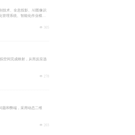
别技术、全息投影、AI图像识
化管理系统、智能化作业模块
넶
305
虚拟空间完成映射，从而反应选
넶
278
问题和弊端，采用动态二维
넶
203